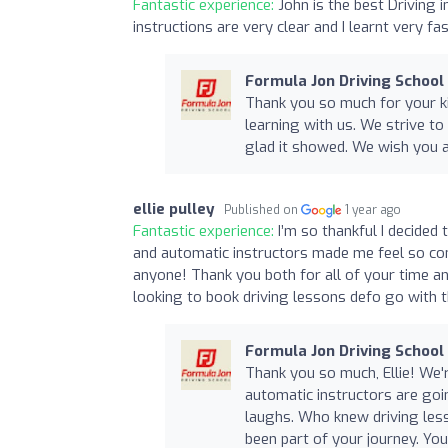
Fantastic experience:
John is the best Driving i
instructions are very clear and I learnt very fa
Formula Jon Driving School
Thank you so much for your ki
learning with us. We strive to
glad it showed. We wish you a
ellie pulley
Published on
1 year ago
Fantastic experience:
I’m so thankful I decide
and automatic instructors made me feel so 
anyone! Thank you both for all of your time 
looking to book driving lessons defo go with 
Formula Jon Driving School
Thank you so much, Ellie! We
automatic instructors are go
laughs. Who knew driving less
been part of your journey. Yo