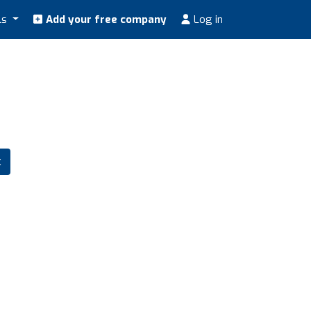
ls
Add your free company
Log in
k