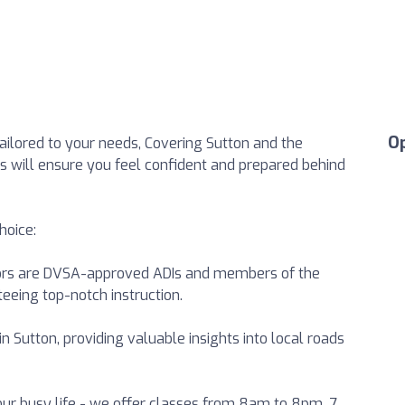
O
tailored to your needs, Covering Sutton and the
s will ensure you feel confident and prepared behind
hoice:
ctors are DVSA-approved ADIs and members of the
teeing top-notch instruction.
in Sutton, providing valuable insights into local roads
your busy life - we offer classes from 8am to 8pm, 7