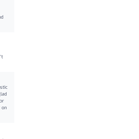
nd
’t
stic
glad
or
t on