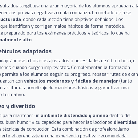
esultados tangibles: una gran mayoría de los alumnos aprueban a l
eriencias previas negativas o nula confianza. La metodología se
tructurada
, donde cada lección tiene objetivos definidos. Los
 que identifican y corrigen malos hábitos de forma metódica,
e preparado para los exámenes prácticos y teóricos, lo que ha
onalmente alto
.
 vehículos adaptados
 adaptándose a horarios ajustados o necesidades de última hora, e
xámenes cuando surgen imprevistos. Complementan la formación
 permite a los alumnos seguir su progreso, repasar rutas de exa
cuentan con
vehículos modernos y fáciles de manejar
(tanto
acilitar el aprendizaje de maniobras básicas y garantizar una
o formativo.
o y divertido
ad para mantener un
ambiente distendido y ameno
dentro del
 su buen humor y su capacidad para hacer las lecciones
divertidas
 las técnicas de conducción. Esta combinación de profesionalismo
erte el aprendizaje en una experiencia positiva, recomendada