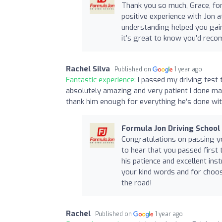
Thank you so much, Grace, for
positive experience with Jon a
understanding helped you gain
it’s great to know you’d reco
Rachel Silva
Published on
1 year ago
Fantastic experience:
I passed my driving test 
absolutely amazing and very patient I done man
thank him enough for everything he’s done wi
Formula Jon Driving School
Congratulations on passing you
to hear that you passed first 
his patience and excellent in
your kind words and for choos
the road!
Rachel
Published on
1 year ago