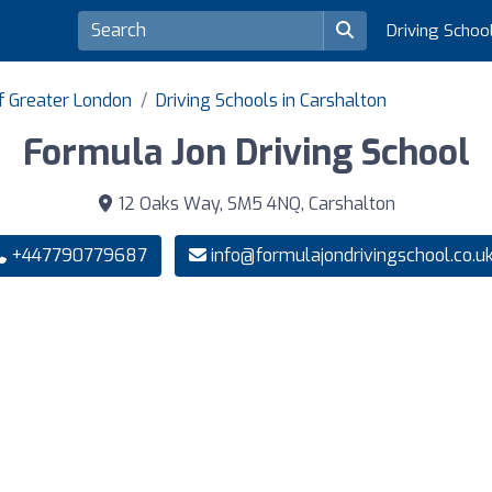
Driving Schoo
of Greater London
Driving Schools in Carshalton
Formula Jon Driving School
12 Oaks Way, SM5 4NQ, Carshalton
+447790779687
info@formulajondrivingschool.co.u